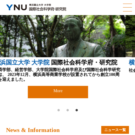
大学院
国際社会科学府・研究院
横浜国立大学 
大学院国際社会科学府及び国際社会科学研究
社会人のための学び直
、横浜高等商業学校が設置されてから創立100周
More
News & Information
ニュース一覧