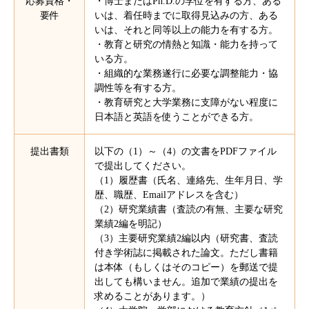
応募資格・
・博士またはPh.D.の学位を有する方、ある
要件
いは、着任時までに取得⾒込みの⽅、ある
いは、それと同等以上の能力を有する⽅。
・教育と研究の情熱と知識・能力を持って
いる⽅。
・組織的な業務遂⾏に必要な調整能⼒・協
調性等を有する⽅。
・教育研究と大学業務に支障がない程度に
日本語と英語を使うことができる方。
提出書類
以下の（1）～（4）の文書をPDFファイル
で提出してください。
（1）履歴書（氏名、連絡先、生年月日、学
歴、職歴、Emailアドレスを含む）
（2）研究業績書（査読の有無、主要な研究
業績2編を明記）
（3）主要研究業績2編以内（研究書、査読
付き学術誌に掲載された論文。ただし書籍
は本体（もしくはそのコピー）を郵送で提
出しても構いません。追加で業績の提出を
求めることがあります。）