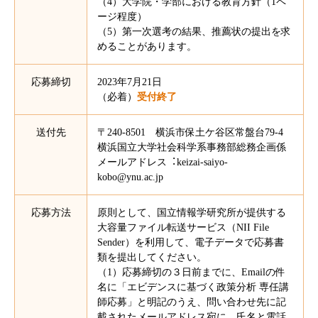
（4）大学院・学部における教育方針（1ペ
ージ程度）
（5）第一次選考の結果、推薦状の提出を求
めることがあります。
応募締切
2023年7月21日
（必着）
受付終了
送付先
〒240-8501 横浜市保土ケ谷区常盤台79-4
横浜国⽴⼤学社会科学系事務部総務企画係
メールアドレス︓keizai-saiyo-
kobo@ynu.ac.jp
応募方法
原則として、国立情報学研究所が提供する
大容量ファイル転送サービス（NII File
Sender）を利用して、電子データで応募書
類を提出してください。
（1）応募締切の３日前までに、Emailの件
名に「エビデンスに基づく政策分析 専任講
師応募」と明記のうえ、問い合わせ先に記
載されたメールアドレス宛に、氏名と電話