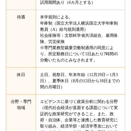
試用期間あり（6カ月とする）
待遇
本学規則による。
年俸制（国立大学法人横浜国立大学年俸制
教員（A）給与規則適用）
社会保険等：文部科学省共済組合、雇用保
険、労災保険
※専門業務型裁量労働制適用の同意によ
り、所定勤務日について1日あたり7時間45
分働いたものとみなされます。
休日
土日、祝祭日、年末年始（12月29日～1月3
日）、夏季休日（8月の12日から18日までの
間の月曜日）
分野・専門
エビデンスに基づく政策分析に関わる分野
領域
（現代社会経済が直面する課題について実
証的な政策研究ができること。また、政
府・自治体、企業等と連携した教育研究に
取り組み、経済学部・経済学専攻において