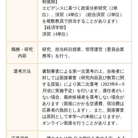
程後期】
エビデンスに基づく政策分析研究（2単
位）、演習（4単位）（総合演習（2単位）
を複数教員で担当することがあります）
【経済学部】
演習（4単位）
職務・研究
研究、担当科目授業、管理運営（委員会業
内容
務等）を行う。
選考方法
書類審査による第⼀次選考の上、合格者に
対しては⾯接審査（研究内容及び教育に関
する質疑）により第⼆次選考（2023年8～9
月頃に実施予定）を⾏います。適任者がい
ない場合、最終候補者を選考しない場合が
あります（面接にかかる交通費、宿泊費は
応募者の負担とします）。また、面接審査
は原則として本学への来校によりますが、
オンライン面接を行うことがあります。