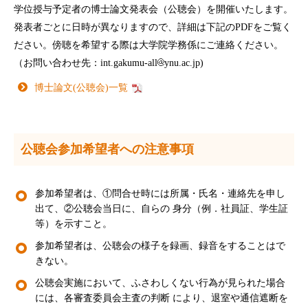
学位授与予定者の博士論文発表会（公聴会）を開催いたします。
発表者ごとに日時が異なりますので、詳細は下記のPDFをご覧く
ださい。傍聴を希望する際は大学院学務係にご連絡ください。
（お問い合わせ先：int.gakumu-all
ynu.ac.jp)
博士論文(公聴会)一覧
公聴会参加希望者への注意事項
参加希望者は、①問合せ時には所属・氏名・連絡先を申し
出て、②公聴会当日に、自らの 身分（例．社員証、学生証
等）を示すこと。
参加希望者は、公聴会の様子を録画、録音をすることはで
きない。
公聴会実施において、ふさわしくない行為が見られた場合
には、各審査委員会主査の判断 により、退室や通信遮断を